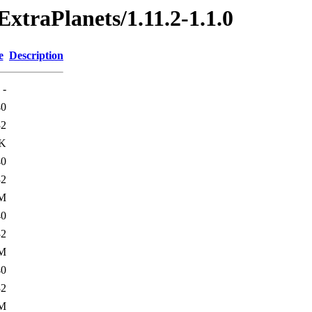
ExtraPlanets/1.11.2-1.1.0
e
Description
-
40
32
7K
40
32
7M
40
32
4M
40
32
6M